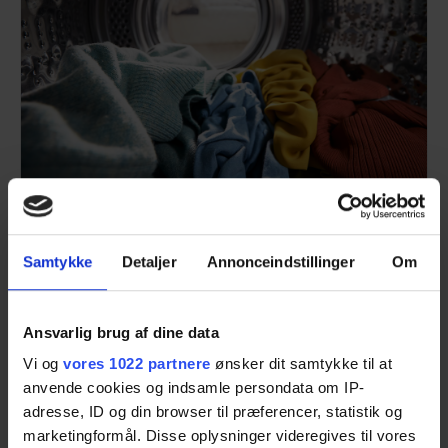
En halvfyldt vaskemaskine hjælper ikke på strømregningen. Prøv
at vente med at vaske tøj, så du kan fylde den helt op.
Samtykke
Detaljer
Annonceindstillinger
Om
6) Sluk elektronisk udstyr helt
Det er en god idé at
slukke helt for tv'et,
Ansvarlig brug af dine data
spillekonsollen, musikanlægget og computeren
, i
Vi og
vores 1022 partnere
ønsker dit samtykke til at
stedet for at sætte dem på standby. Det er et
anvende cookies og indsamle persondata om IP-
simpelt greb, men der kan være overraskende
adresse, ID og din browser til præferencer, statistik og
meget at spare.
marketingformål. Disse oplysninger videregives til vores