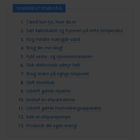
konkurrencedygtigt elselskab for yderligere
13 MÅDER AT SPARE PÅ EL
besparelser.
Større investeringer som at købe
Tænd kun lys, hvor du er
energibesparende apparater, en
Sæt køleskabet og fryseren på rette temperatur
elsparepumpe eller solcelleanlæg kan give
Kog mindre mængde vand
store besparelser på længere sigt.
Brug din ovn klogt
Fyld vaske- og opvaskemaskinen
Sluk elektronisk udstyr helt
Brug strøm på rigtige tidspunkt
Skift elselskab
Udskift gamle elpærer
Anskaf en elspareskinne
Udskift gamle husholdningsapparater
Køb en elsparepumpe
Producér din egen energi