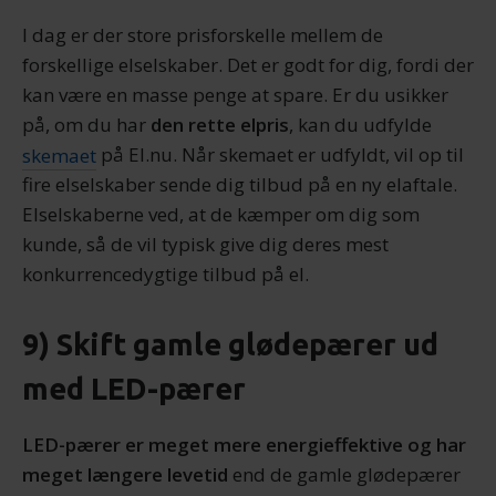
annoncer, til at vise dig funktioner til sociale medier og til
at analysere vores trafik. Vi deler også oplysninger om
I dag er der store prisforskelle mellem de
din brug af vores hjemmeside med vores partnere inden
forskellige elselskaber. Det er godt for dig, fordi der
for sociale medier, annonceringspartnere og
kan være en masse penge at spare. Er du usikker
analysepartnere. Vores partnere kan kombinere disse
på, om du har
den rette elpris
, kan du udfylde
data med andre oplysninger, du har givet dem, eller som
skemaet
på El.nu. Når skemaet er udfyldt, vil op til
de har indsamlet fra din brug af deres tjenester.
fire elselskaber sende dig tilbud på en ny elaftale.
Elselskaberne ved, at de kæmper om dig som
kunde, så de vil typisk give dig deres mest
konkurrencedygtige tilbud på el.
9) Skift gamle glødepærer ud
med LED-pærer
LED-pærer er meget mere energieffektive og har
meget længere levetid
end de gamle glødepærer