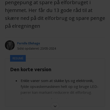
pengepung at spare på elforbruget i
hjemmet. Her får du 13 gode råd til at
skære ned på dit elforbrug og spare penge
på elregningen
Pernille Ellehage
Sidst opdateret: 23/05-2024
RESUMÉ
Den korte version
Enkle vaner som at slukke lys og elektronik,
fylde opvaskemaskinen helt op og bruge LED-
pærer kan markant reducere dit elforbrug.
Brug strømmen på tidspunkter med lavere
priser, og overvej at skifte til et mere