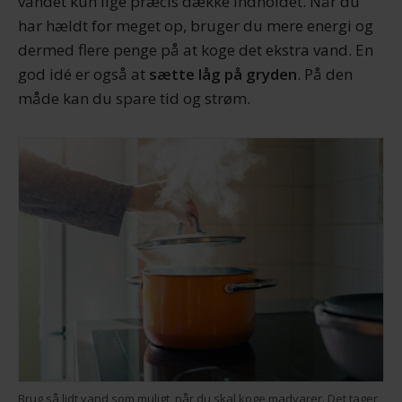
vandet kun lige præcis dække indholdet. Når du
har hældt for meget op, bruger du mere energi og
dermed flere penge på at koge det ekstra vand. En
god idé er også at
sætte låg på gryden
. På den
måde kan du spare tid og strøm.
Brug så lidt vand som muligt, når du skal koge madvarer. Det tager