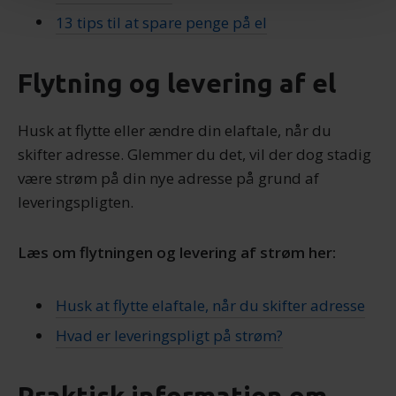
Dine valg anvendes på hele websitet.
13 tips til at spare penge på el
Vi bruger cookies til at tilpasse vores indhold og
annoncer, til at vise dig funktioner til sociale medier og til
Flytning og levering af el
at analysere vores trafik. Vi deler også oplysninger om
din brug af vores hjemmeside med vores partnere inden
Husk at flytte eller ændre din elaftale, når du
for sociale medier, annonceringspartnere og
skifter adresse. Glemmer du det, vil der dog stadig
analysepartnere. Vores partnere kan kombinere disse
være strøm på din nye adresse på grund af
data med andre oplysninger, du har givet dem, eller som
de har indsamlet fra din brug af deres tjenester.
leveringspligten.
Læs om flytningen og levering af strøm her:
Husk at flytte elaftale, når du skifter adresse
Hvad er leveringspligt på strøm?