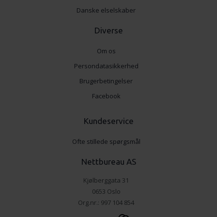
Danske elselskaber
Diverse
Om os
Persondatasikkerhed
Brugerbetingelser
Facebook
Kundeservice
Ofte stillede spørgsmål
Nettbureau AS
Kjølberggata 31
0653 Oslo
Org.nr.: 997 104 854