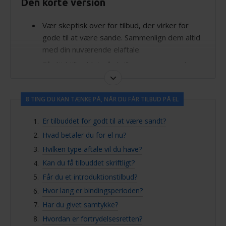
Den korte version
Vær skeptisk over for tilbud, der virker for
gode til at være sande. Sammenlign dem altid
med din nuværende elaftale.
Få altid tilbuddet på skrift og vær opmærksom
på introduktionstilbud, bindingsperioder og din
fortrydelsesret.
8 TING DU KAN TÆNKE PÅ, NÅR DU FÅR TILBUD PÅ EL
Sikre dig, at du har givet samtykke til at blive
kontaktet, og kend dine rettigheder, hvis du vil
Er tilbuddet for godt til at være sandt?
annullere en aftale.
Hvad betaler du for el nu?
Hvilken type aftale vil du have?
Kan du få tilbuddet skriftligt?
Får du et introduktionstilbud?
Hvor lang er bindingsperioden?
Har du givet samtykke?
Hvordan er fortrydelsesretten?