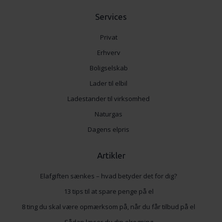
Services
Privat
Erhverv
Boligselskab
Lader til elbil
Ladestander til virksomhed
Naturgas
Dagens elpris
Artikler
Elafgiften sænkes – hvad betyder det for dig?
13 tips til at spare penge på el
8 ting du skal være opmærksom på, når du får tilbud på el
Sådan læser du din elregning